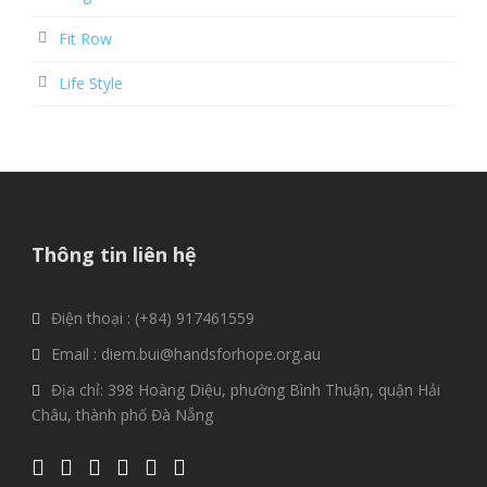
Fit Row
Life Style
Thông tin liên hệ
Điện thoại : (+84) 917461559
Email : diem.bui@handsforhope.org.au
Địa chỉ: 398 Hoàng Diệu, phường Bình Thuận, quận Hải
Châu, thành phố Đà Nẵng