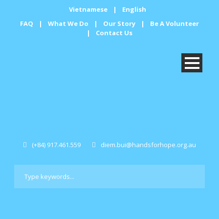
Vietnamese
|
English
FAQ
|
What We Do
|
Our Story
|
Be A Volunteer
|
Contact Us
(+84) 917.461.559
diem.bui@handsforhope.org.au