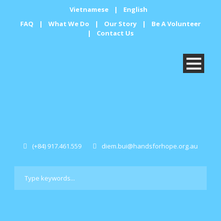
Vietnamese
|
English
FAQ
|
What We Do
|
Our Story
|
Be A Volunteer
|
Contact Us
(+84) 917.461.559
diem.bui@handsforhope.org.au