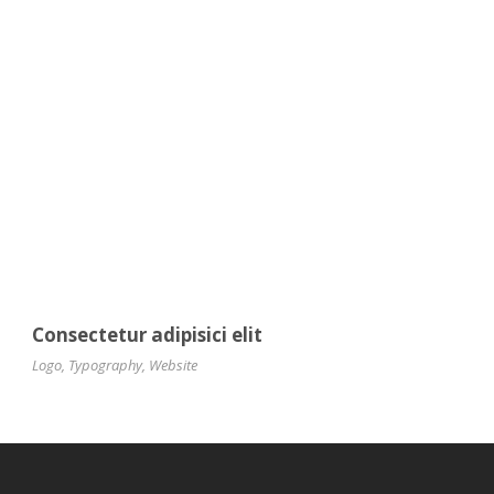
Consectetur adipisici elit
Logo
,
Typography
,
Website