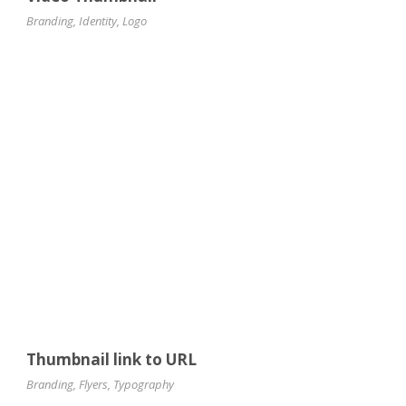
Branding
,
Identity
,
Logo
Thumbnail link to URL
Branding
,
Flyers
,
Typography