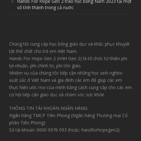
Hands For Hope Gen 2 trao học bổng Năm 2023 tại một
số tỉnh thành trong cả nước
Chúng tôi cung cấp học bổng giáo dục và khắc phục khuyết
tật thể chất cho trẻ em Việt Nam.
Hands For Hope Gen 2 (H4H Gen 2) là tổ chức từ thiện phi
lợi nhuận, phi chính trị, phi tôn giáo.
Nhiệm vụ của chúng tôi: tiếp cận những học sinh nghèo
xuất sắc ở Việt Nam và gia đình các em để giúp các em
thực hiện ước mơ của mình bằng cách cung cấp cho các em
cơ hội tiếp cận giáo dục và chăm sóc sức khỏe.
THÔNG TIN TÀI KHOẢN NGÂN HÀNG:
Ngân hàng TMCP Tiên Phong (Ngân hàng Thương mại Cổ
phần Tiên Phong)
Số tài khoản: 0000 0976 093 (hoặc: handforhopegen2)