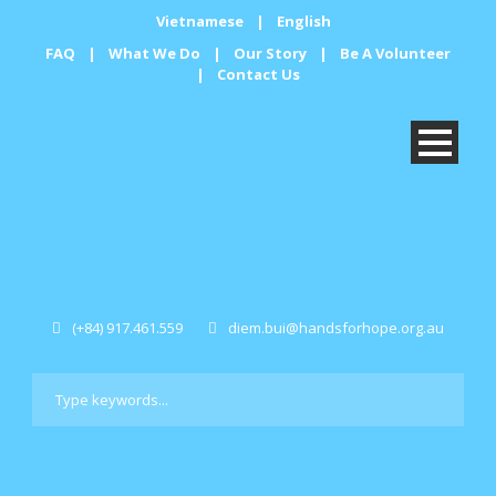
Vietnamese
|
English
FAQ
|
What We Do
|
Our Story
|
Be A Volunteer
|
Contact Us
(+84) 917.461.559
diem.bui@handsforhope.org.au