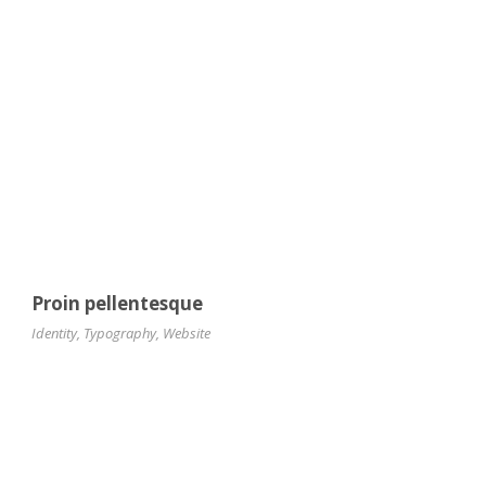
Proin pellentesque
Identity
,
Typography
,
Website