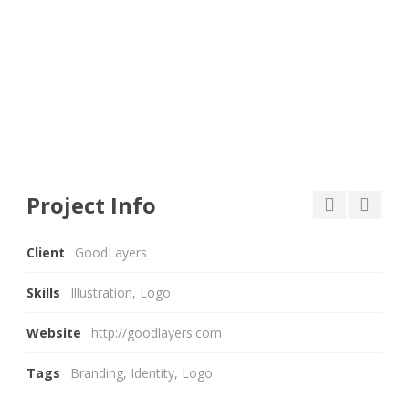
Project Info
Client
GoodLayers
Skills
Illustration, Logo
Website
http://goodlayers.com
Tags
Branding
,
Identity
,
Logo