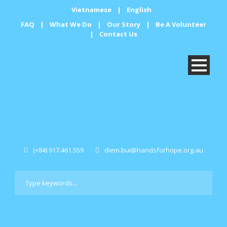
Vietnamese
|
English
FAQ
|
What We Do
|
Our Story
|
Be A Volunteer
|
Contact Us
(+84) 917.461.559
diem.bui@handsforhope.org.au