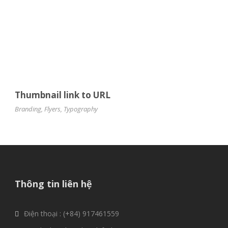
Thumbnail link to URL
Branding
,
Flyers
,
Typography
Thông tin liên hệ
Điện thoại : (+84) 917461559