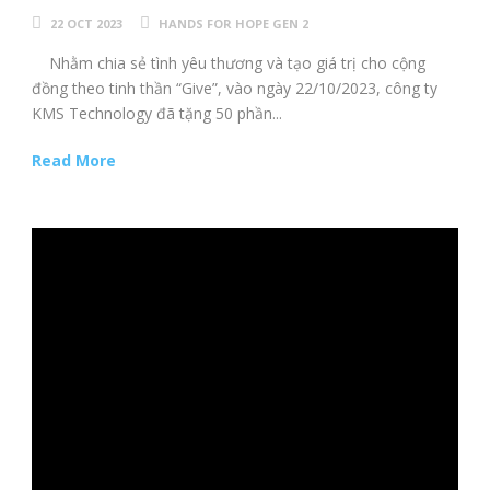
22 OCT 2023
HANDS FOR HOPE GEN 2
Nhằm chia sẻ tình yêu thương và tạo giá trị cho cộng
đồng theo tinh thần “Give”, vào ngày 22/10/2023, công ty
KMS Technology đã tặng 50 phần...
Read More