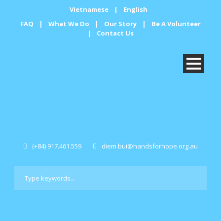
Vietnamese
|
English
FAQ
|
What We Do
|
Our Story
|
Be A Volunteer
|
Contact Us
(+84) 917.461.559
diem.bui@handsforhope.org.au