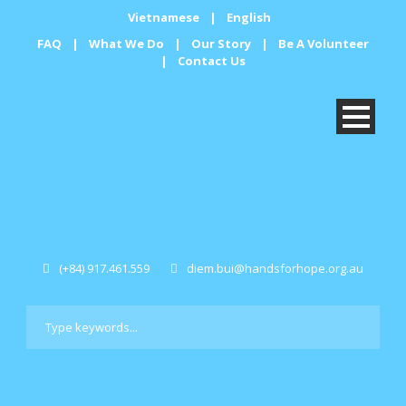
Vietnamese
|
English
FAQ
|
What We Do
|
Our Story
|
Be A Volunteer
|
Contact Us
(+84) 917.461.559
diem.bui@handsforhope.org.au