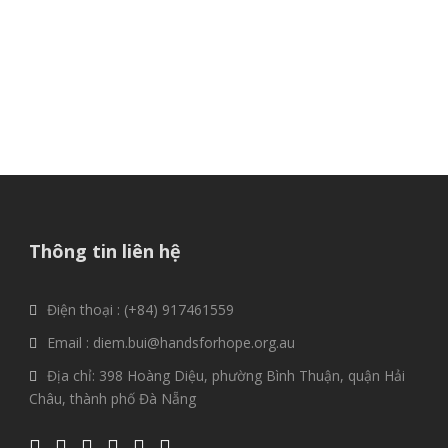
Thông tin liên hệ
Điện thoại : (+84) 917461559
Email : diem.bui@handsforhope.org.au
Địa chỉ: 398 Hoàng Diệu, phường Bình Thuận, quận Hải
Châu, thành phố Đà Nẵng