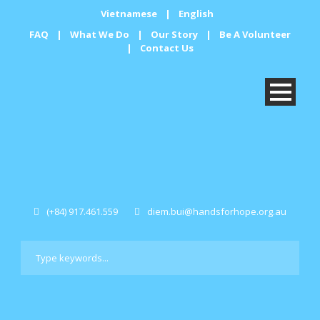
Vietnamese
|
English
FAQ
|
What We Do
|
Our Story
|
Be A Volunteer
|
Contact Us
(+84) 917.461.559
diem.bui@handsforhope.org.au