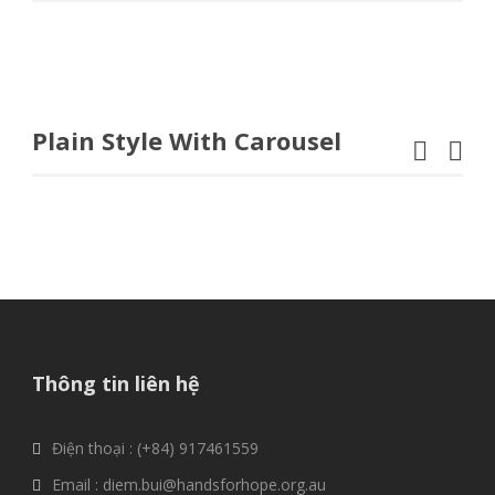
Plain Style With Carousel
Thông tin liên hệ
Điện thoại : (+84) 917461559
Email : diem.bui@handsforhope.org.au