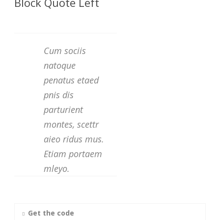
Block Quote Left
Cum sociis
natoque
penatus etaed
pnis dis
parturient
montes, scettr
aieo ridus mus.
Etiam portaem
mleyo.
Get the code