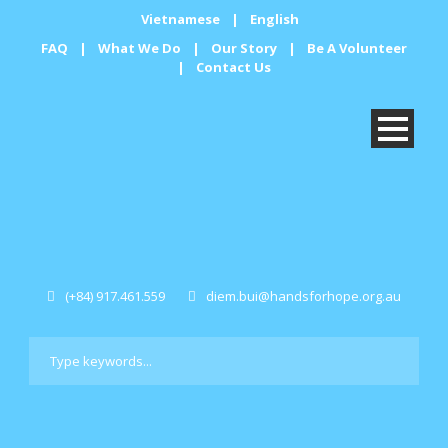
Vietnamese
|
English
FAQ
|
What We Do
|
Our Story
|
Be A Volunteer
|
Contact Us
(+84) 917.461.559
diem.bui@handsforhope.org.au