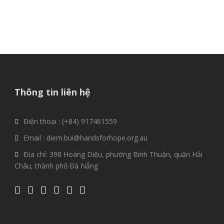
Thông tin liên hệ
Điện thoại : (+84) 917461559
Email : diem.bui@handsforhope.org.au
Địa chỉ: 398 Hoàng Diệu, phường Bình Thuận, quận Hải
Châu, thành phố Đà Nẵng