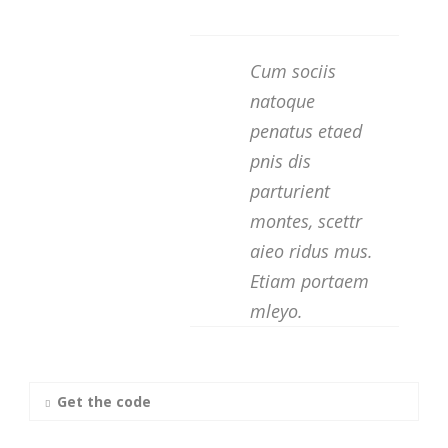
Cum sociis
natoque
penatus etaed
pnis dis
parturient
montes, scettr
aieo ridus mus.
Etiam portaem
mleyo.
Get the code