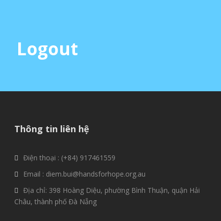
Logout
Thông tin liên hệ
Điện thoại : (+84) 917461559
Email : diem.bui@handsforhope.org.au
Địa chỉ: 398 Hoàng Diệu, phường Bình Thuận, quận Hải
Châu, thành phố Đà Nẵng