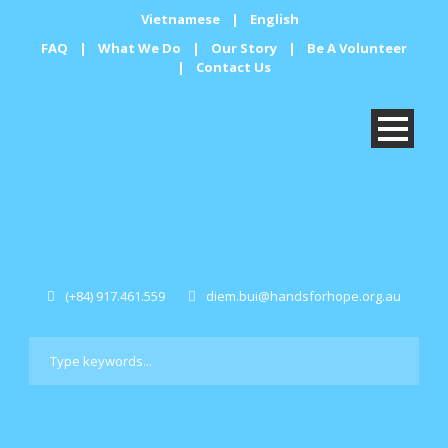
Vietnamese
|
English
FAQ
|
What We Do
|
Our Story
|
Be A Volunteer
|
Contact Us
(+84) 917.461.559
diem.bui@handsforhope.org.au