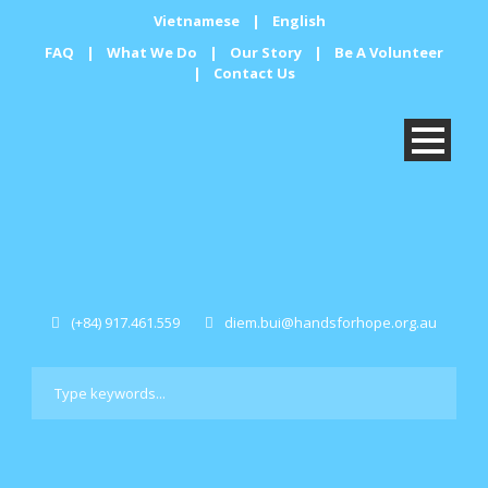
Vietnamese
|
English
FAQ
|
What We Do
|
Our Story
|
Be A Volunteer
|
Contact Us
(+84) 917.461.559
diem.bui@handsforhope.org.au