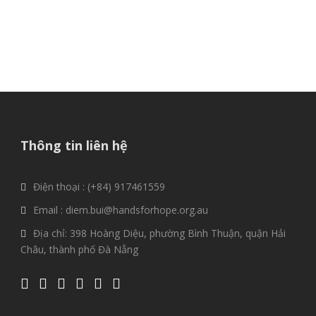
Thông tin liên hệ
Điện thoại : (+84) 917461559
Email : diem.bui@handsforhope.org.au
Địa chỉ: 398 Hoàng Diệu, phường Bình Thuận, quận Hải
Châu, thành phố Đà Nẵng