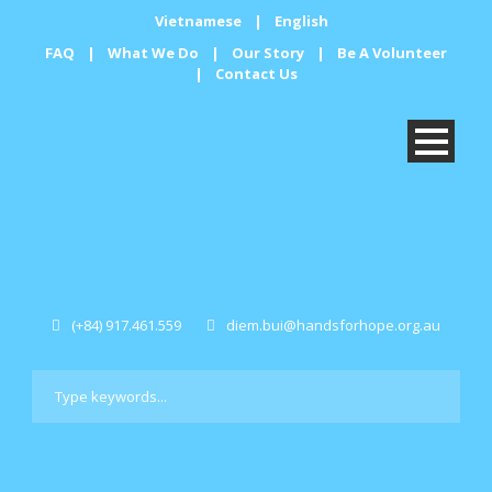
Vietnamese
|
English
FAQ
|
What We Do
|
Our Story
|
Be A Volunteer
|
Contact Us
(+84) 917.461.559
diem.bui@handsforhope.org.au