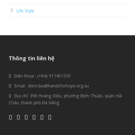
Life Style
Thông tin liên hệ
Điện thoại : (+84) 917461559
Email : diem.bui@handsforhope.org.au
Địa chỉ: 398 Hoàng Diệu, phường Bình Thuận, quận Hải
Châu, thành phố Đà Nẵng